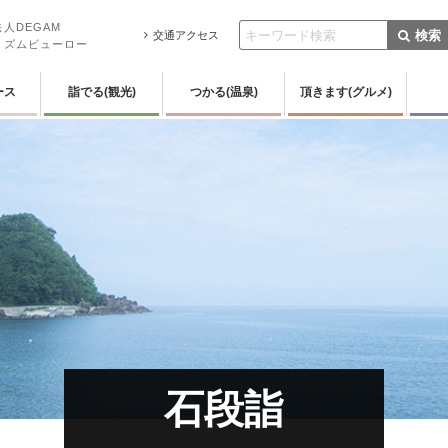
人DEGAM
検索
交通アクセス
リズムビューロー
ース
詣でる(観光)
つかる(温泉)
頂きます(グルメ)
石段詣