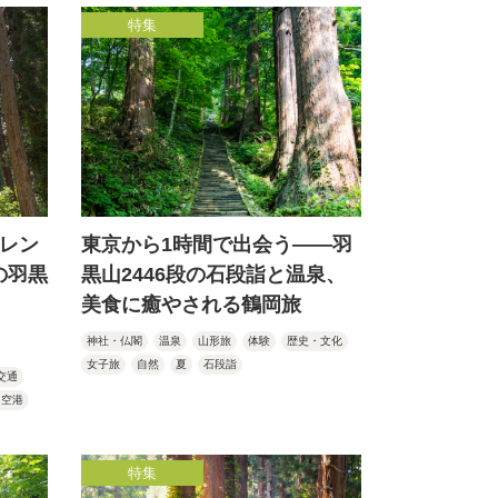
特集
！レン
東京から1時間で出会う――羽
の羽黒
黒山2446段の石段詣と温泉、
美食に癒やされる鶴岡旅
神社・仏閣
温泉
山形旅
体験
歴史・文化
女子旅
自然
夏
石段詣
交通
内空港
特集