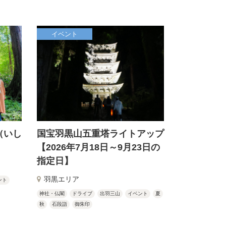
イベント
（いし
国宝羽黒山五重塔ライトアップ
【2026年7月18日～9月23日の
指定日】
羽黒エリア
ント
神社・仏閣
ドライブ
出羽三山
イベント
夏
秋
石段詣
御朱印