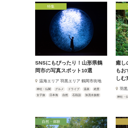
特集
SNSにもぴったり！山形県鶴
癒し
岡市の写真スポット10選
もお
しむ
温海エリア 羽黒エリア 鶴岡市街地
羽黒
神社・仏閣
グルメ
ドライブ
温泉
絶景
女子旅
日本海
自然
石段詣
加茂水族館
神社・
自然・体験