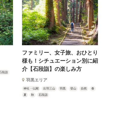
ファミリー、女子旅、おひとり
様も！シチュエーション別に紹
介【石段詣】の楽しみ方
石段詣
羽黒エリア
神社・仏閣
出羽三山
羽黒
登山
自然
春
夏
秋
石段詣