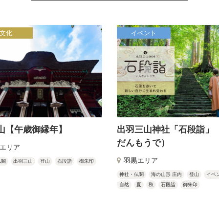
文化
イベント
山【午歳御縁年】
出羽三山神社「石段詣」
だんもうで）
エリア
羽黒エリア
仏閣
出羽三山
登山
石段詣
御朱印
神社・仏閣
海の山形 庄内
登山
イベ
自然
夏
秋
石段詣
御朱印