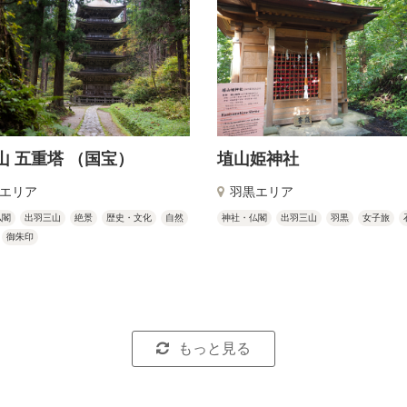
山 五重塔 （国宝）
埴山姫神社
エリア
羽黒エリア
仏閣
出羽三山
絶景
歴史・文化
自然
神社・仏閣
出羽三山
羽黒
女子旅
御朱印
もっと見る