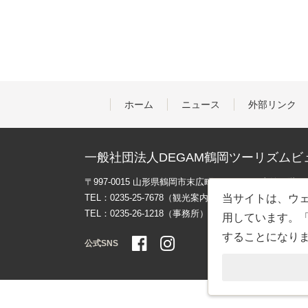
ホーム
ニュース
外部リンク
一般社団法人DEGAM鶴岡ツーリズムビ
〒997-0015 山形県鶴岡市末広町３-１マリカ東館２階
TEL：0235-25-7678（観光案内）
当サイトは、ウェ
TEL：0235-26-1218（事務所）
用しています。「
することになり
公式SNS