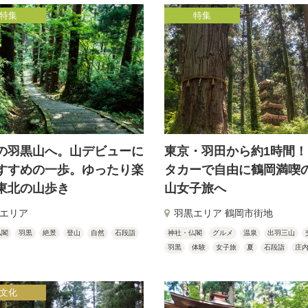
特集
特集
の羽黒山へ。山デビューに
東京・羽田から約1時間
すすめの一歩。ゆったり楽
タカーで自由に鶴岡満喫
東北の山歩き
山女子旅へ
エリア
羽黒エリア 鶴岡市街地
仏閣
羽黒
絶景
登山
自然
石段詣
神社・仏閣
グルメ
温泉
出羽三山
羽黒
体験
女子旅
夏
石段詣
庄
文化