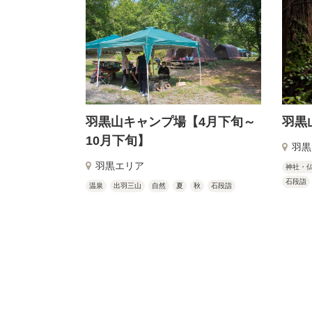
羽黒山キャンプ場【4月下旬～
羽黒
10月下旬】
羽黒
羽黒エリア
神社・
石段詣
温泉
出羽三山
自然
夏
秋
石段詣