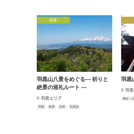
特集
羽黒山八景をめぐる― 祈りと
羽黒
絶景の巡礼ルート ―
羽黒
羽黒エリア
神社・
羽黒
絶景
自然
石段詣