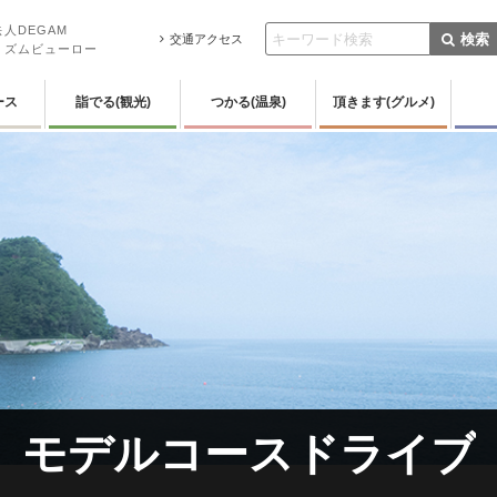
人DEGAM
検索
交通アクセス
リズムビューロー
ース
詣でる(観光)
つかる(温泉)
頂きます(グルメ)
モデルコースドライブ