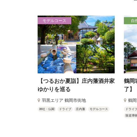
モデルコース
自
【つるおか夏詣】庄内藩酒井家
鶴岡
ゆかりを巡る
了】
羽黒エリア 鶴岡市街地
鶴岡
神社・仏閣
ドライブ
庄内藩
モデルコース
ドライ
致道博