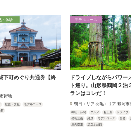
然・体験
モデルコース
城下町めぐり共通券【終
ドライブしながらパワー
ト巡り。山形県鶴岡２泊
ランはコレだ！
市街地
朝日エリア 羽黒エリア 鶴岡市
ブ
歴史・文化
モデルコース
物館
神社・仏閣
グルメ
お土産
ドライブ
出羽三山
絶景
モデルコース
自然
庄内空港
加茂水族館