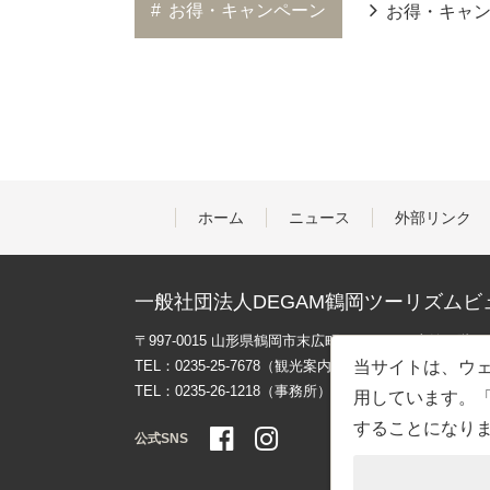
#
お得・キャンペーン
お得・キャ
ホーム
ニュース
外部リンク
一般社団法人DEGAM鶴岡ツーリズムビ
〒997-0015 山形県鶴岡市末広町３-１マリカ東館２階
TEL：0235-25-7678（観光案内）
当サイトは、ウェ
TEL：0235-26-1218（事務所）
用しています。「
することになり
公式SNS