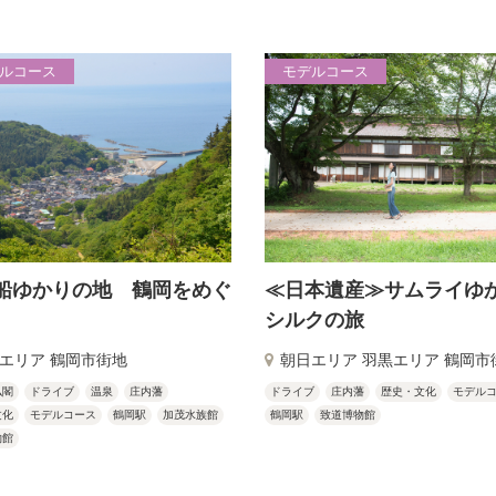
ルコース
モデルコース
船ゆかりの地 鶴岡をめぐ
≪日本遺産≫サムライゆ
シルクの旅
エリア 鶴岡市街地
朝日エリア 羽黒エリア 鶴岡市
仏閣
ドライブ
温泉
庄内藩
ドライブ
庄内藩
歴史・文化
モデル
文化
モデルコース
鶴岡駅
加茂水族館
鶴岡駅
致道博物館
物館