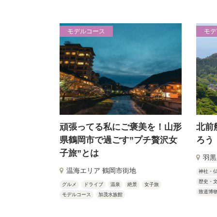
モデルコース
モデ
頑張ってる私にご褒美を！山形
北前
県鶴岡市で過ごす”プチ贅沢女
ろう
子旅”とは
羽黒
温海エリア 鶴岡市街地
神社・
歴史・
グルメ
ドライブ
温泉
絶景
女子旅
致道博
モデルコース
加茂水族館