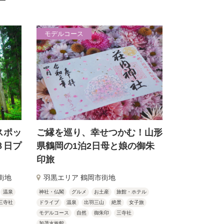
モデルコース
スポッ
ご縁を巡り、幸せつかむ！山形
３日プ
県鶴岡の1泊2日母と娘の御朱
印旅
街地
羽黒エリア 鶴岡市街地
温泉
神社・仏閣
グルメ
お土産
旅館・ホテル
三寺社
ドライブ
温泉
出羽三山
絶景
女子旅
モデルコース
自然
御朱印
三寺社
加茂水族館