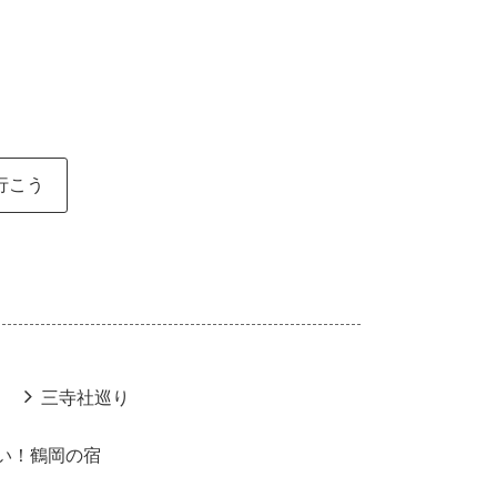
行こう
三寺社巡り
い！鶴岡の宿