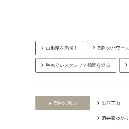
山形県を満喫！
鶴岡のパワー
手ぬぐいスタンプで鶴岡を巡る
#
鶴岡の魅力
出羽三山
酒井家ゆか