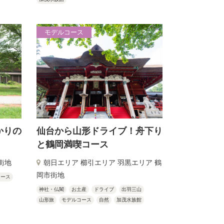
モデルコース
かりの
仙台から山形ドライブ！舟下り
と鶴岡満喫コース
街地
朝日エリア 櫛引エリア 羽黒エリア 鶴
岡市街地
コース
神社・仏閣
お土産
ドライブ
出羽三山
山形旅
モデルコース
自然
加茂水族館