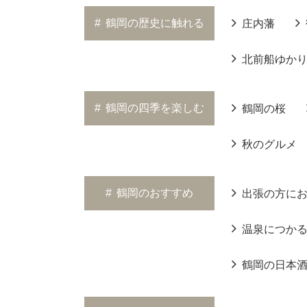
#
鶴岡の歴史に触れる
庄内藩
北前船ゆか
#
鶴岡の四季を楽しむ
鶴岡の桜
秋のグルメ
#
鶴岡のおすすめ
出張の方に
温泉につか
鶴岡の日本