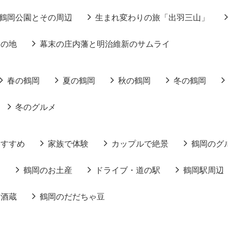
鶴岡公園とその周辺
生まれ変わりの旅「出羽三山」
りの地
幕末の庄内藩と明治維新のサムライ
春の鶴岡
夏の鶴岡
秋の鶴岡
冬の鶴岡
冬のグルメ
おすすめ
家族で体験
カップルで絶景
鶴岡のグ
る
鶴岡のお土産
ドライブ・道の駅
鶴岡駅周辺
酒酒蔵
鶴岡のだだちゃ豆