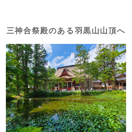
三神合祭殿のある羽黒山山頂へ