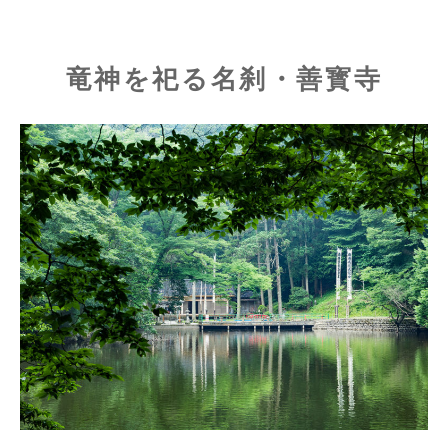
竜神を祀る名刹・善寳寺