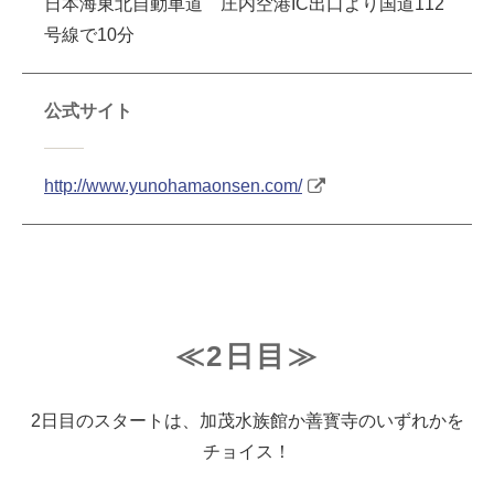
日本海東北自動車道 庄内空港IC出口より国道112
号線で10分
公式サイト
http://www.yunohamaonsen.com/
≪2日目≫
2日目のスタートは、加茂水族館か善寳寺のいずれかを
チョイス！