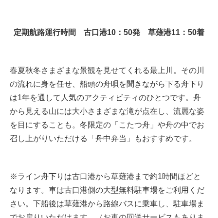
定期航路運行時間 古口港10：50発 草薙港11：50着
春夏秋冬さまざまな景観を見せてくれる最上川。その川
の流れに身を任せ、船頭の舟唄を聞きながら下る舟下り
は1年を通して人気のアクティビティのひとつです。舟
から見える山には大小さまざまな滝が点在し、流麗な姿
を目にすることも。冬限定の「こたつ舟」や舟の中でお
召し上がりいただける「舟中弁当」もおすすめです。
※ライン舟下りは古口港から草薙港まで約1時間ほどと
なります。車は古口港側の大型無料駐車場をご利用くだ
さい。下船後は草薙港から路線バスに乗車し、駐車場ま
でお戻りいただけます。（お車の回送サービスもありま