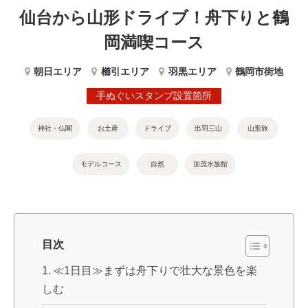
仙台から山形ドライブ！舟下りと鶴
岡満喫コース
朝日エリア
櫛引エリア
羽黒エリア
鶴岡市街地
手ぬぐいスタンプ設置箇所
神社・仏閣
お土産
ドライブ
出羽三山
山形旅
モデルコース
自然
加茂水族館
目次
≪1日目≫まずは舟下りで壮大な景色を楽
しむ