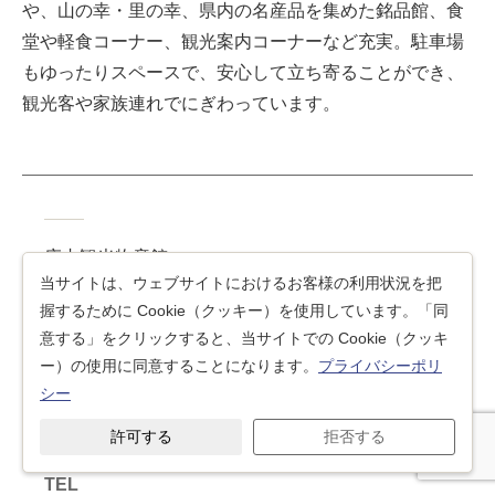
や、山の幸・里の幸、県内の名産品を集めた銘品館、食
堂や軽食コーナー、観光案内コーナーなど充実。駐車場
もゆったりスペースで、安心して立ち寄ることができ、
観光客や家族連れでにぎわっています。
庄内観光物産館
当サイトは、ウェブサイトにおけるお客様の利用状況を把
握するために Cookie（クッキー）を使用しています。「同
住所
意する」をクリックすると、当サイトでの Cookie（クッキ
ー）の使用に同意することになります。
プライバシーポリ
シー
鶴岡市布目字中通80-1
許可する
拒否する
TEL