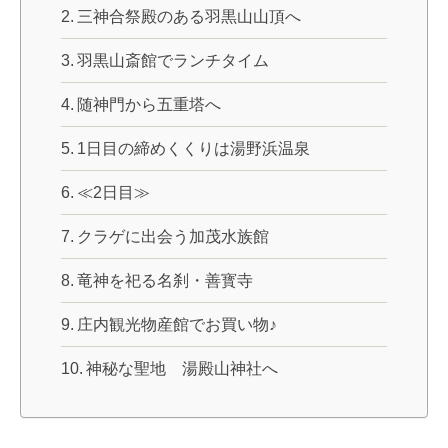
三神合祭殿のある羽黒山山頂へ
羽黒山斎館でランチタイム
随神門から五重塔へ
1日目の締めくくりは湯野浜温泉
≪2日目≫
クラゲに出会う加茂水族館
竜神を祀る名刹・善寳寺
庄内観光物産館でお買い物♪
神秘な聖地 湯殿山神社へ