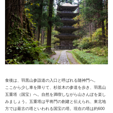
食後は、羽黒山参詣道の入口と呼ばれる随神門へ。
ここから少し車を降りて、杉並木の参道を歩き、羽黒山
五重塔（国宝）へ。自然を満喫しながら山さんぽを楽し
みましょう。五重塔は平将門の創建と伝えられ、東北地
方では最古の塔といわれる国宝の塔。現在の塔は約600