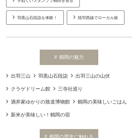
手ぬぐいスタンプで鶴岡を巡る
羽黒山石段詣を体験！
陸羽西線でローカル旅
#
鶴岡の魅力
出羽三山
羽黒山石段詣
出羽三山の山伏
クラゲドリーム館
三寺社巡り
酒井家ゆかりの致道博物館
鶴岡の美味しいごはん
新米が美味しい！鶴岡の宿
#
鶴岡の歴史に触れる