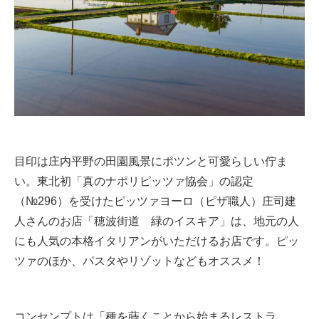
目印は庄内平野の田園風景にポツンと可愛らしい佇ま
い。東北初「真のナポリピッツァ協会」の認定
（№296）を受けたピッツァヨーロ（ピザ職人）庄司建
人さんのお店「穂波街道 緑のイスキア」は、地元の人
にも人気の本格イタリアンがいただけるお店です。ピッ
ツァのほか、パスタやリゾットなどもオススメ！
コンセンプトは「種を蒔くことから始まるレストラ