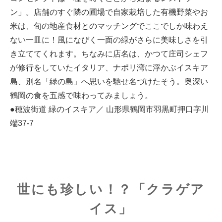
ン」。店舗のすぐ隣の圃場で自家栽培した有機野菜やお
米は、旬の地産食材とのマッチングでここでしか味わえ
ない一皿に！風になびく一面の緑がさらに美味しさを引
き立ててくれます。ちなみに店名は、かつて庄司シェフ
が修行をしていたイタリア、ナポリ湾に浮かぶイスキア
島、別名「緑の島」へ思いを馳せ名づけたそう。奥深い
鶴岡の食を五感で味わってみましょう。
●穂波街道 緑のイスキア／ 山形県鶴岡市羽黒町押口字川
端37-7
世にも珍しい！？「クラゲア
イス」