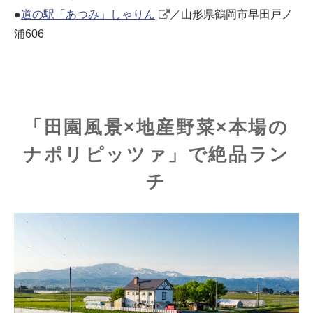
●
道の駅「あつみ」しゃりん
／山形県鶴岡市早田戸ノ
浦606
「田園風景×地産野菜×本場の
ナポリピッツァ」で絶品ラン
チ