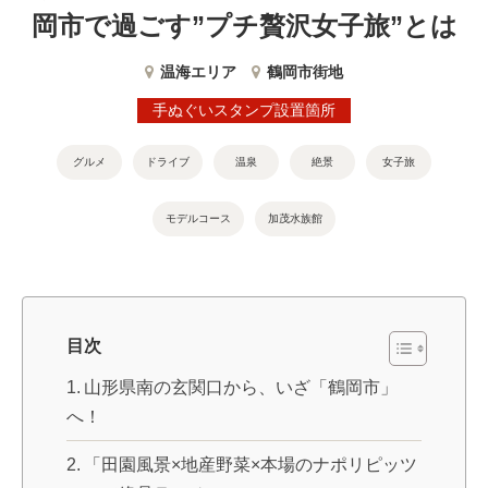
岡市で過ごす”プチ贅沢女子旅”とは
温海エリア
鶴岡市街地
手ぬぐいスタンプ設置箇所
グルメ
ドライブ
温泉
絶景
女子旅
モデルコース
加茂水族館
目次
山形県南の玄関口から、いざ「鶴岡市」
へ！
「田園風景×地産野菜×本場のナポリピッツ