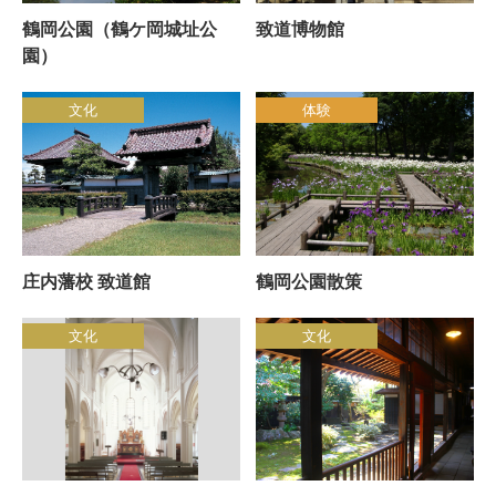
鶴岡公園（鶴ケ岡城址公
致道博物館
園）
文化
体験
庄内藩校 致道館
鶴岡公園散策
文化
文化