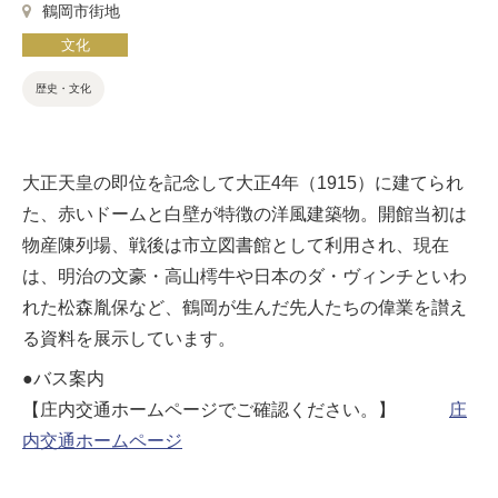
鶴岡市街地
文化
歴史・文化
大正天皇の即位を記念して大正4年（1915）に建てられ
た、赤いドームと白壁が特徴の洋風建築物。開館当初は
物産陳列場、戦後は市立図書館として利用され、現在
は、明治の文豪・高山樗牛や日本のダ・ヴィンチといわ
れた松森胤保など、鶴岡が生んだ先人たちの偉業を讃え
る資料を展示しています。
●バス案内
【庄内交通ホームページでご確認ください。】
庄
内交通ホームページ