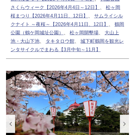
さくらウィーク【2026年4月4日～12日】
、
松ヶ岡
桜まつり【2026年4月11日、12日】
、
サムライシル
クナイト ～夜桜～【2026年4月11日、12日】
、
鶴岡
公園（鶴ケ岡城址公園）
、
松ヶ岡開墾場
、
大山上
池・大山下池
、
タキタロウ館
、
城下町鶴岡を観光レ
ンタサイクルでまわる【3月中旬～11月】