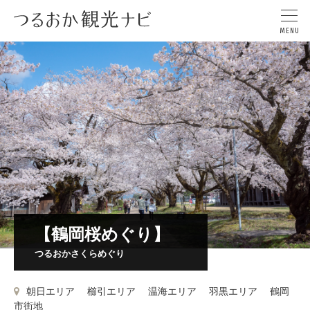
【鶴岡桜めぐり】
つるおかさくらめぐり
朝日エリア
櫛引エリア
温海エリア
羽黒エリア
鶴岡
市街地