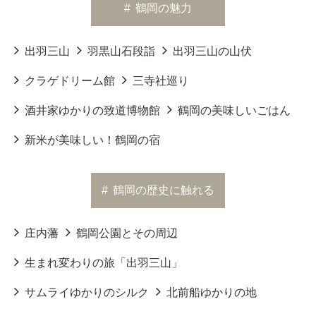
#
鶴岡の魅力
出羽三山
羽黒山石段詣
出羽三山の山伏
クラゲドリーム館
三寺社巡り
酒井家ゆかりの致道博物館
鶴岡の美味しいごはん
新米が美味しい！鶴岡の宿
#
鶴岡の歴史に触れる
庄内藩
鶴岡公園とその周辺
生まれ変わりの旅「出羽三山」
サムライゆかりのシルク
北前船ゆかりの地