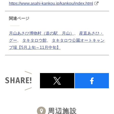
https://www.asahi-kankou.jp/kankou/index.html
関連ページ
月山あさひ博物村（道の駅 月山）
、
産直あさひ・
グー
、
タキタロウ館
、
タキタロウ公園オートキャン
プ場【5月上旬～11月中旬】
SHARE!
周辺施設