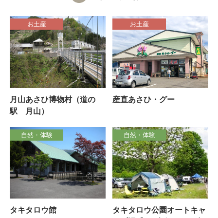
お土産
お土産
月山あさひ博物村（道の
産直あさひ・グー
駅 月山）
自然・体験
自然・体験
タキタロウ館
タキタロウ公園オートキャ