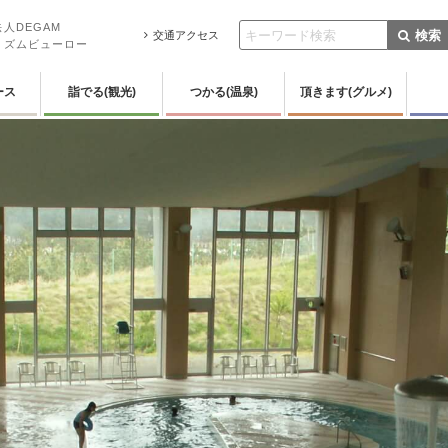
人DEGAM
検索
交通アクセス
リズムビューロー
ース
詣でる(観光)
つかる(温泉)
頂きます(グルメ)