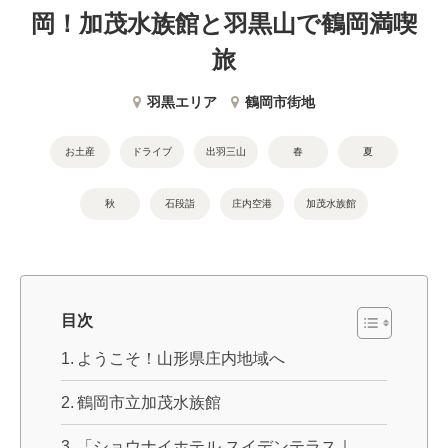
岡！加茂水族館と羽黒山で鶴岡満喫
旅
羽黒エリア
鶴岡市街地
お土産
ドライブ
出羽三山
春
夏
秋
石段詣
庄内空港
加茂水族館
目次
ようこそ！山形県庄内地域へ
鶴岡市立加茂水族館
「ショウナイホテル スイデンテラス｜