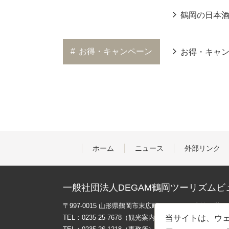
鶴岡の日本
#
お得・キャンペーン
お得・キャ
ホーム
ニュース
外部リンク
一般社団法人DEGAM鶴岡ツーリズムビ
〒997-0015 山形県鶴岡市末広町３-１マリカ東館２階
TEL：0235-25-7678（観光案内）
当サイトは、ウェ