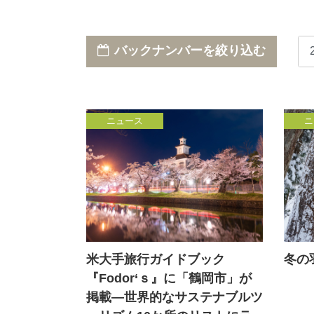
バックナンバーを絞り込む
ニュース
ニ
米大手旅行ガイドブック
冬の
『Fodor‘ｓ』に「鶴岡市」が
掲載―世界的なサステナブルツ