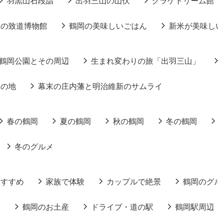
羽黒山石段詣
出羽三山の山伏
クラゲドリーム館
りの致道博物館
鶴岡の美味しいごはん
新米が美味し
鶴岡公園とその周辺
生まれ変わりの旅「出羽三山」
りの地
幕末の庄内藩と明治維新のサムライ
春の鶴岡
夏の鶴岡
秋の鶴岡
冬の鶴岡
冬のグルメ
おすすめ
家族で体験
カップルで絶景
鶴岡のグ
る
鶴岡のお土産
ドライブ・道の駅
鶴岡駅周辺