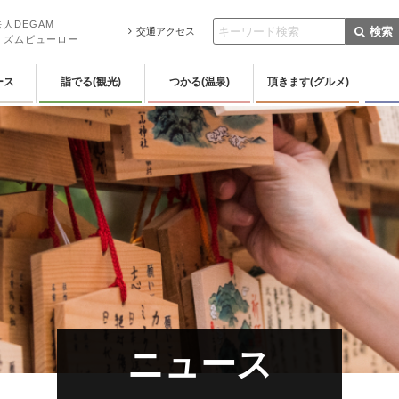
人DEGAM
検索
交通アクセス
リズムビューロー
ース
詣でる(観光)
つかる(温泉)
頂きます(グルメ)
ニュース