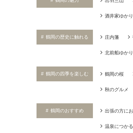
#
鶴岡の魅力
出羽三山
酒井家ゆか
#
鶴岡の歴史に触れる
庄内藩
北前船ゆか
#
鶴岡の四季を楽しむ
鶴岡の桜
秋のグルメ
#
鶴岡のおすすめ
出張の方に
温泉につか