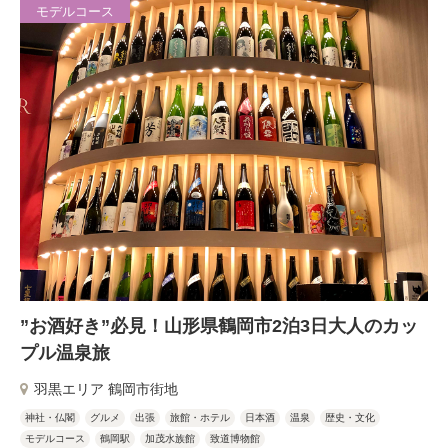
モデルコース
”お酒好き”必見！山形県鶴岡市2泊3日大人のカッ
プル温泉旅
羽黒エリア 鶴岡市街地
神社・仏閣
グルメ
出張
旅館・ホテル
日本酒
温泉
歴史・文化
モデルコース
鶴岡駅
加茂水族館
致道博物館