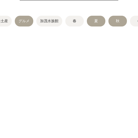
お土産
グルメ
加茂水族館
春
夏
秋