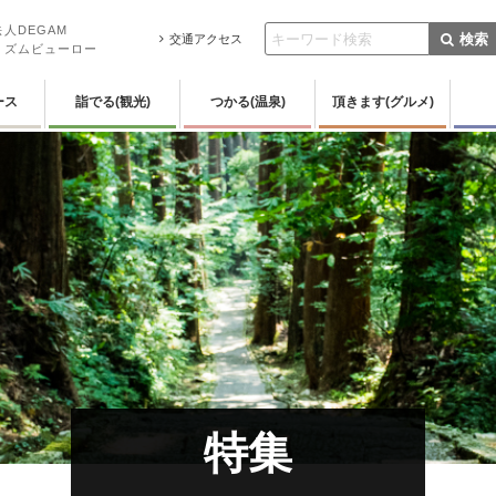
人DEGAM
検索
交通アクセス
リズムビューロー
ース
詣でる(観光)
つかる(温泉)
頂きます(グルメ)
特集