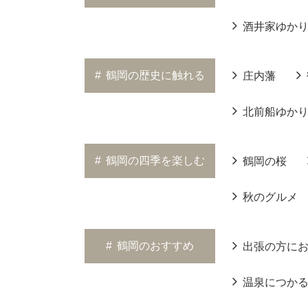
酒井家ゆか
#
鶴岡の歴史に触れる
庄内藩
北前船ゆか
#
鶴岡の四季を楽しむ
鶴岡の桜
秋のグルメ
#
鶴岡のおすすめ
出張の方に
温泉につか