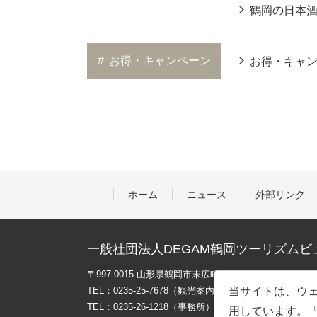
鶴岡の日本
#
お得・キャンペーン
お得・キャ
ホーム
ニュース
外部リンク
一般社団法人DEGAM鶴岡ツーリズムビ
〒997-0015 山形県鶴岡市末広町３-１マリカ東館２階
TEL：0235-25-7678（観光案内）
当サイトは、ウェ
TEL：0235-26-1218（事務所）
用しています。「