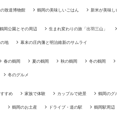
りの致道博物館
鶴岡の美味しいごはん
新米が美味し
鶴岡公園とその周辺
生まれ変わりの旅「出羽三山」
りの地
幕末の庄内藩と明治維新のサムライ
春の鶴岡
夏の鶴岡
秋の鶴岡
冬の鶴岡
冬のグルメ
おすすめ
家族で体験
カップルで絶景
鶴岡のグ
る
鶴岡のお土産
ドライブ・道の駅
鶴岡駅周辺