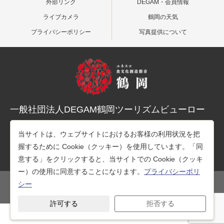
外部リンク
DEGAM・会員情報
ライブカメラ
鶴岡の天気
プライバシーポリシー
写真提供について
一般社団法人DEGAM鶴岡ツーリズムビューロー
〒997-0015 山形県鶴岡市末広町３-１マリカ東館２階
当サイトは、ウェブサイトにおけるお客様の利用状況を把
TEL：0235-25-7678（観光案内）
握するために Cookie（クッキー）を使用しています。「同
TEL：0235-26-1218（事務所）
意する」をクリックすると、当サイトでの Cookie（クッキ
ー）の使用に同意することになります。
プライバシーポリ
シー
公式SNS
許可する
拒否する
Copyright © 一般社団法人DEGAM鶴岡ツーリズムビューロー