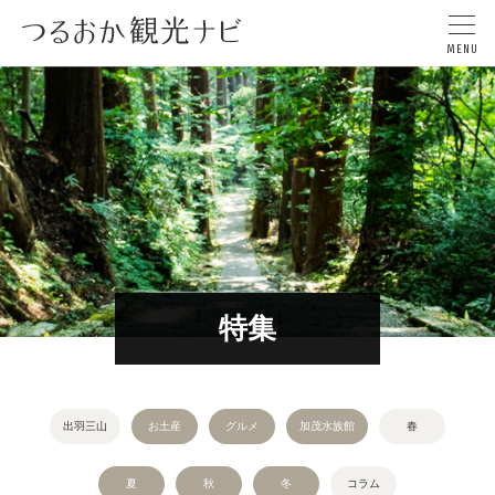
特集
出羽三山
お土産
グルメ
加茂水族館
春
夏
秋
冬
コラム