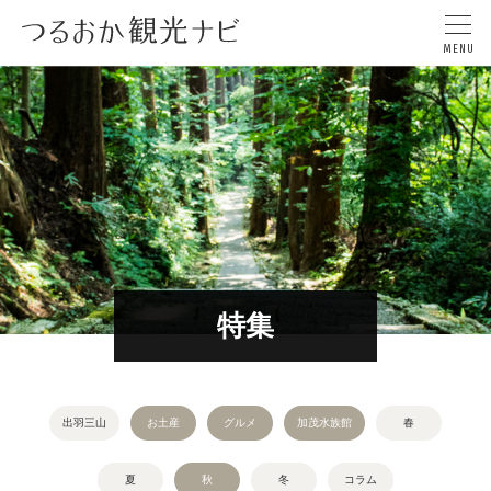
特集
出羽三山
お土産
グルメ
加茂水族館
春
夏
秋
冬
コラム