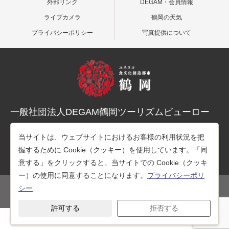
外部リンク
DEGAM・会員情報
ライブカメラ
鶴岡の天気
プライバシーポリシー
写真提供について
一般社団法人DEGAM鶴岡ツーリズムビューロー
〒997-0015 山形県鶴岡市末広町３-１マリカ東館２階
当サイトは、ウェブサイトにおけるお客様の利用状況を把
TEL：0235-25-7678（観光案内）
握するために Cookie（クッキー）を使用しています。「同
TEL：0235-26-1218（事務所）
意する」をクリックすると、当サイトでの Cookie（クッキ
ー）の使用に同意することになります。
プライバシーポリ
シー
公式SNS
許可する
拒否する
Copyright © 一般社団法人DEGAM鶴岡ツーリズムビューロー