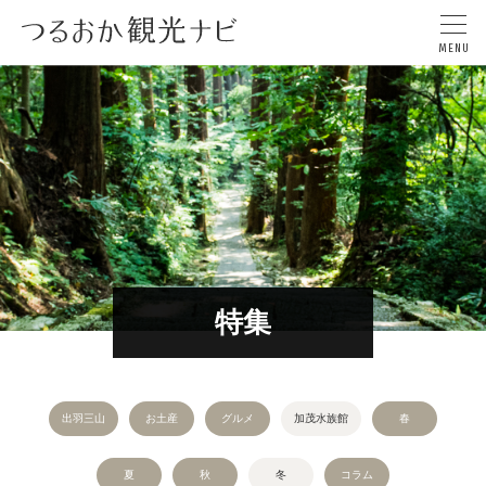
特集
出羽三山
お土産
グルメ
加茂水族館
春
夏
秋
冬
コラム