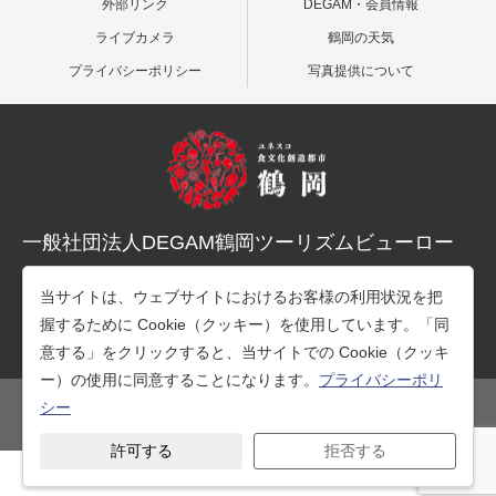
外部リンク
DEGAM・会員情報
ライブカメラ
鶴岡の天気
プライバシーポリシー
写真提供について
一般社団法人DEGAM鶴岡ツーリズムビューロー
〒997-0015 山形県鶴岡市末広町３-１マリカ東館２階
当サイトは、ウェブサイトにおけるお客様の利用状況を把
TEL：0235-25-7678（観光案内）
握するために Cookie（クッキー）を使用しています。「同
TEL：0235-26-1218（事務所）
意する」をクリックすると、当サイトでの Cookie（クッキ
ー）の使用に同意することになります。
プライバシーポリ
シー
公式SNS
許可する
拒否する
Copyright © 一般社団法人DEGAM鶴岡ツーリズムビューロー