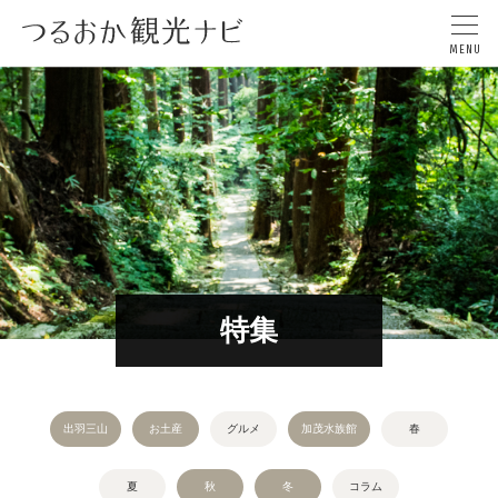
特集
出羽三山
お土産
グルメ
加茂水族館
春
夏
秋
冬
コラム