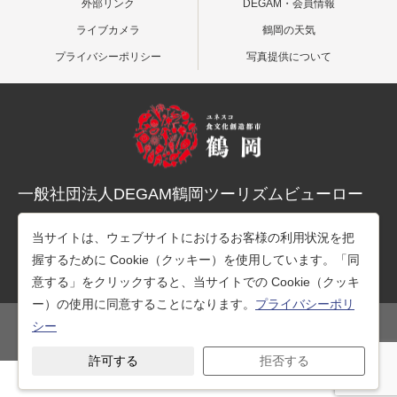
外部リンク
DEGAM・会員情報
ライブカメラ
鶴岡の天気
プライバシーポリシー
写真提供について
一般社団法人DEGAM鶴岡ツーリズムビューロー
〒997-0015 山形県鶴岡市末広町３-１マリカ東館２階
当サイトは、ウェブサイトにおけるお客様の利用状況を把
TEL：0235-25-7678（観光案内）
握するために Cookie（クッキー）を使用しています。「同
TEL：0235-26-1218（事務所）
意する」をクリックすると、当サイトでの Cookie（クッキ
ー）の使用に同意することになります。
プライバシーポリ
シー
公式SNS
許可する
拒否する
Copyright © 一般社団法人DEGAM鶴岡ツーリズムビューロー