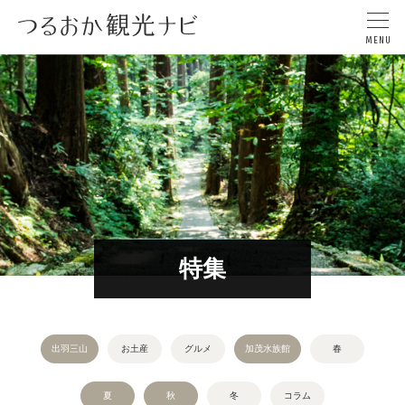
特集
出羽三山
お土産
グルメ
加茂水族館
春
夏
秋
冬
コラム