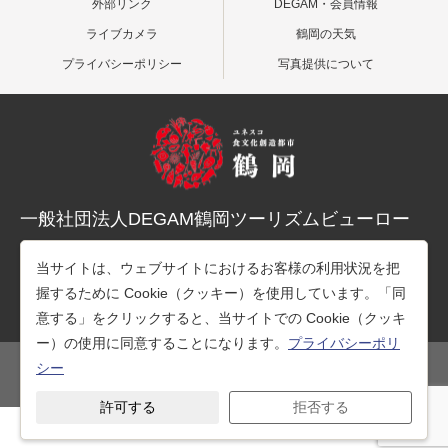
外部リンク
DEGAM・会員情報
ライブカメラ
鶴岡の天気
プライバシーポリシー
写真提供について
一般社団法人DEGAM鶴岡ツーリズムビューロー
〒997-0015 山形県鶴岡市末広町３-１マリカ東館２階
当サイトは、ウェブサイトにおけるお客様の利用状況を把
TEL：0235-25-7678（観光案内）
握するために Cookie（クッキー）を使用しています。「同
TEL：0235-26-1218（事務所）
意する」をクリックすると、当サイトでの Cookie（クッキ
ー）の使用に同意することになります。
プライバシーポリ
シー
公式SNS
許可する
拒否する
Copyright © 一般社団法人DEGAM鶴岡ツーリズムビューロー