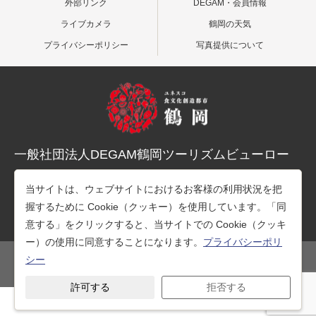
外部リンク
DEGAM・会員情報
ライブカメラ
鶴岡の天気
プライバシーポリシー
写真提供について
一般社団法人DEGAM鶴岡ツーリズムビューロー
〒997-0015 山形県鶴岡市末広町３-１マリカ東館２階
当サイトは、ウェブサイトにおけるお客様の利用状況を把
TEL：0235-25-7678（観光案内）
握するために Cookie（クッキー）を使用しています。「同
TEL：0235-26-1218（事務所）
意する」をクリックすると、当サイトでの Cookie（クッキ
ー）の使用に同意することになります。
プライバシーポリ
シー
公式SNS
許可する
拒否する
Copyright © 一般社団法人DEGAM鶴岡ツーリズムビューロー