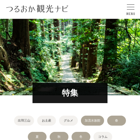
特集
出羽三山
お土産
グルメ
加茂水族館
春
夏
秋
冬
コラム