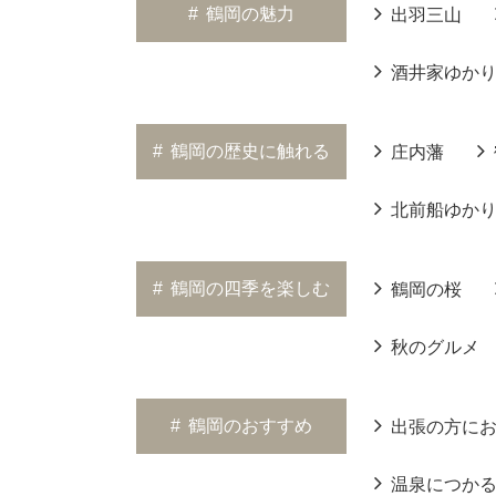
#
鶴岡の魅力
出羽三山
酒井家ゆか
#
鶴岡の歴史に触れる
庄内藩
北前船ゆか
#
鶴岡の四季を楽しむ
鶴岡の桜
秋のグルメ
#
鶴岡のおすすめ
出張の方に
温泉につか