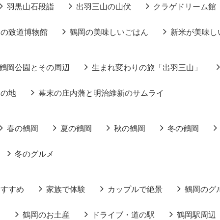
羽黒山石段詣
出羽三山の山伏
クラゲドリーム館
りの致道博物館
鶴岡の美味しいごはん
新米が美味し
鶴岡公園とその周辺
生まれ変わりの旅「出羽三山」
りの地
幕末の庄内藩と明治維新のサムライ
春の鶴岡
夏の鶴岡
秋の鶴岡
冬の鶴岡
冬のグルメ
おすすめ
家族で体験
カップルで絶景
鶴岡のグ
る
鶴岡のお土産
ドライブ・道の駅
鶴岡駅周辺