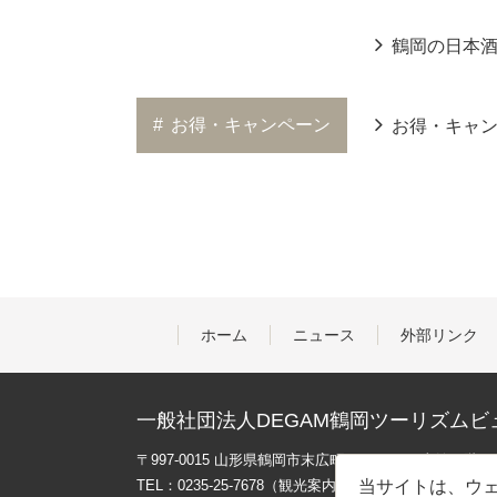
鶴岡の日本
#
お得・キャンペーン
お得・キャ
ホーム
ニュース
外部リンク
一般社団法人DEGAM鶴岡ツーリズムビ
〒997-0015 山形県鶴岡市末広町３-１マリカ東館２階
TEL：0235-25-7678（観光案内）
当サイトは、ウェ