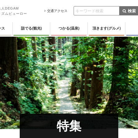
人DEGAM
検索
交通アクセス
リズムビューロー
ース
詣でる(観光)
つかる(温泉)
頂きます(グルメ)
特集