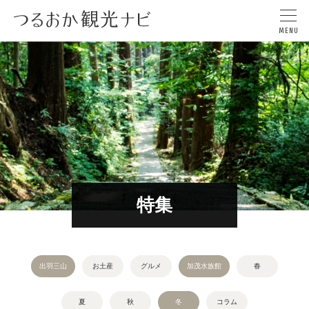
特集
出羽三山
お土産
グルメ
加茂水族館
春
夏
秋
冬
コラム