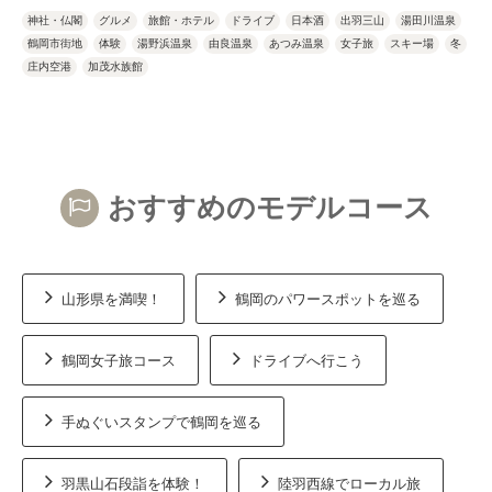
神社・仏閣
グルメ
旅館・ホテル
ドライブ
日本酒
出羽三山
湯田川温泉
鶴岡市街地
体験
湯野浜温泉
由良温泉
あつみ温泉
女子旅
スキー場
冬
庄内空港
加茂水族館
おすすめのモデルコース
山形県を満喫！
鶴岡のパワースポットを巡る
鶴岡女子旅コース
ドライブへ行こう
手ぬぐいスタンプで鶴岡を巡る
羽黒山石段詣を体験！
陸羽西線でローカル旅