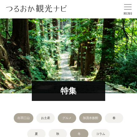
特集
出羽三山
お土産
グルメ
加茂水族館
春
夏
秋
冬
コラム