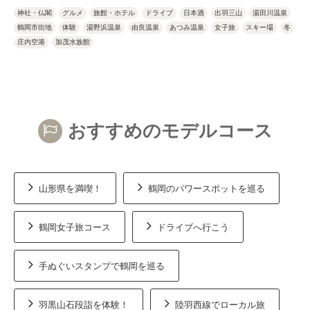
神社・仏閣
グルメ
旅館・ホテル
ドライブ
日本酒
出羽三山
湯田川温泉
鶴岡市街地
体験
湯野浜温泉
由良温泉
あつみ温泉
女子旅
スキー場
冬
庄内空港
加茂水族館
おすすめのモデルコース
山形県を満喫！
鶴岡のパワースポットを巡る
鶴岡女子旅コース
ドライブへ行こう
手ぬぐいスタンプで鶴岡を巡る
羽黒山石段詣を体験！
陸羽西線でローカル旅