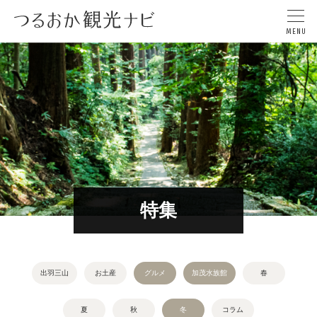
特集
出羽三山
お土産
グルメ
加茂水族館
春
夏
秋
冬
コラム