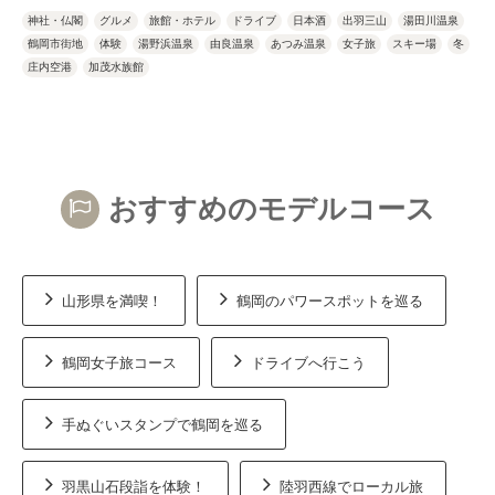
神社・仏閣
グルメ
旅館・ホテル
ドライブ
日本酒
出羽三山
湯田川温泉
鶴岡市街地
体験
湯野浜温泉
由良温泉
あつみ温泉
女子旅
スキー場
冬
庄内空港
加茂水族館
おすすめのモデルコース
山形県を満喫！
鶴岡のパワースポットを巡る
鶴岡女子旅コース
ドライブへ行こう
手ぬぐいスタンプで鶴岡を巡る
羽黒山石段詣を体験！
陸羽西線でローカル旅