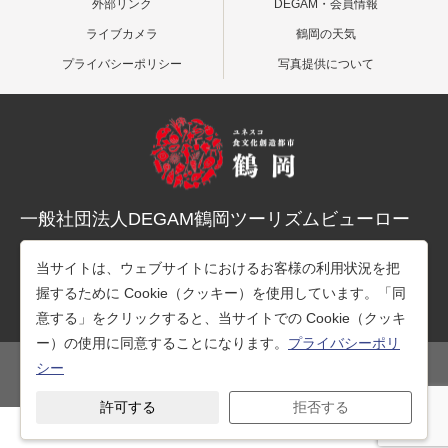
外部リンク
DEGAM・会員情報
ライブカメラ
鶴岡の天気
プライバシーポリシー
写真提供について
一般社団法人DEGAM鶴岡ツーリズムビューロー
〒997-0015 山形県鶴岡市末広町３-１マリカ東館２階
当サイトは、ウェブサイトにおけるお客様の利用状況を把
TEL：0235-25-7678（観光案内）
握するために Cookie（クッキー）を使用しています。「同
TEL：0235-26-1218（事務所）
意する」をクリックすると、当サイトでの Cookie（クッキ
ー）の使用に同意することになります。
プライバシーポリ
シー
公式SNS
許可する
拒否する
Copyright © 一般社団法人DEGAM鶴岡ツーリズムビューロー