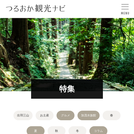
特集
出羽三山
お土産
グルメ
加茂水族館
春
夏
秋
冬
コラム