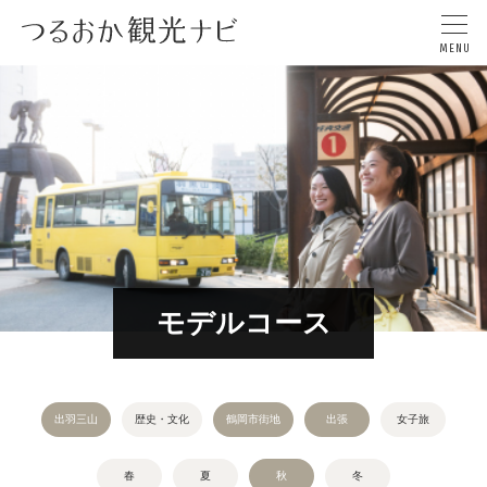
モデルコース
出羽三山
歴史・文化
鶴岡市街地
出張
女子旅
春
夏
秋
冬