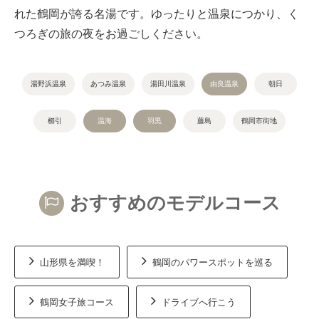
れた鶴岡が誇る名湯です。ゆったりと温泉につかり、く
つろぎの旅の夜をお過ごしください。
湯野浜温泉
あつみ温泉
湯田川温泉
由良温泉
朝日
櫛引
温海
羽黒
藤島
鶴岡市街地
おすすめのモデルコース
山形県を満喫！
鶴岡のパワースポットを巡る
鶴岡女子旅コース
ドライブへ行こう