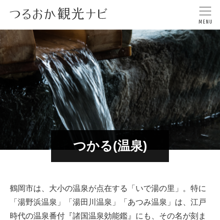
つかる(温泉)
鶴岡市は、大小の温泉が点在する「いで湯の里」。特に
「湯野浜温泉」「湯田川温泉」「あつみ温泉」は、江戸
時代の温泉番付『諸国温泉効能鑑』にも、その名が刻ま