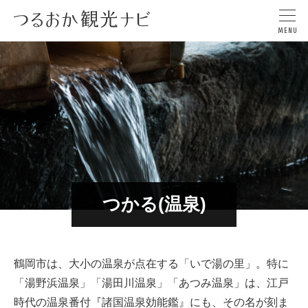
つかる(温泉)
鶴岡市は、大小の温泉が点在する「いで湯の里」。特に
「湯野浜温泉」「湯田川温泉」「あつみ温泉」は、江戸
時代の温泉番付『諸国温泉効能鑑』にも、その名が刻ま