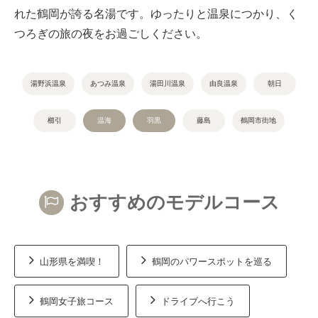
れた鶴岡が誇る名湯です。ゆったりと温泉につかり、く
つろぎの旅の夜をお過ごしください。
湯野浜温泉
あつみ温泉
湯田川温泉
由良温泉
朝日
櫛引
温海
羽黒
藤島
鶴岡市街地
おすすめのモデルコース
山形県を満喫！
鶴岡のパワースポットを巡る
鶴岡女子旅コース
ドライブへ行こう