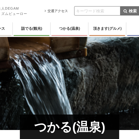
人DEGAM
検索
交通アクセス
リズムビューロー
ース
詣でる(観光)
つかる(温泉)
頂きます(グルメ)
つかる(温泉)