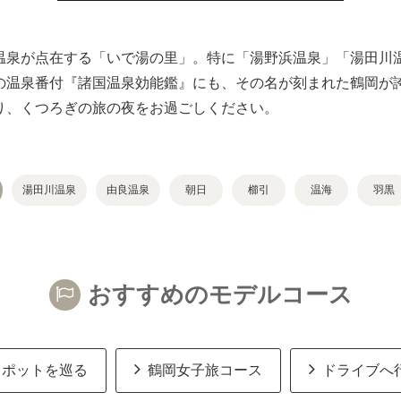
温泉が点在する「いで湯の里」。特に「湯野浜温泉」「湯田川
の温泉番付『諸国温泉効能鑑』にも、その名が刻まれた鶴岡が
り、くつろぎの旅の夜をお過ごしください。
湯田川温泉
由良温泉
朝日
櫛引
温海
羽黒
おすすめのモデルコース
スポットを巡る
鶴岡女子旅コース
ドライブへ