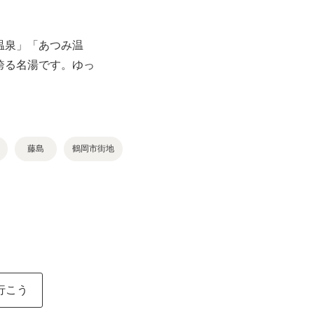
温泉」「あつみ温
誇る名湯です。ゆっ
藤島
鶴岡市街地
行こう