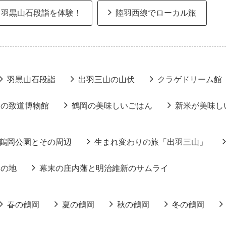
羽黒山石段詣を体験！
陸羽西線でローカル旅
羽黒山石段詣
出羽三山の山伏
クラゲドリーム館
りの致道博物館
鶴岡の美味しいごはん
新米が美味し
鶴岡公園とその周辺
生まれ変わりの旅「出羽三山」
りの地
幕末の庄内藩と明治維新のサムライ
春の鶴岡
夏の鶴岡
秋の鶴岡
冬の鶴岡