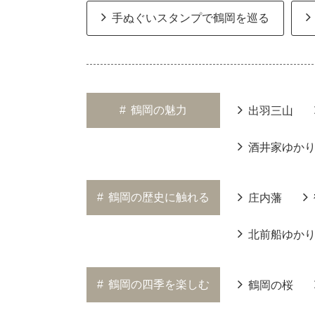
手ぬぐいスタンプで鶴岡を巡る
#
鶴岡の魅力
出羽三山
酒井家ゆか
#
鶴岡の歴史に触れる
庄内藩
北前船ゆか
#
鶴岡の四季を楽しむ
鶴岡の桜