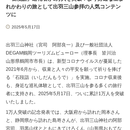
れかわりの旅として出羽三山参拝の人気コンテン
ツに
2025年5月17日
出羽三山神社（宮司 阿部良一）及び一般社団法人
DEGAM鶴岡ツーリズムビューロー（理事長 皆川治
山形県鶴岡市市長）は、新型コロナウイルスが蔓延した
2021年6月から、収束と人々の平安を願って祈りを捧げ
る「石段詣（いしだんもうで）」を実施。コロナ収束後
も、身近な巡礼体験として、出羽三山を参る多くの旅行
者に支持され、2025年5月17日、ついに累計1万人を突破
いたしました。
1万人突破の記念発表では、大阪府から訪れた岡本さん
と、静岡県から訪れた島嵜さんが、出羽三山神社の阿部
宮司、羽黒山伏とともにきてけろくん（山形県おもてな