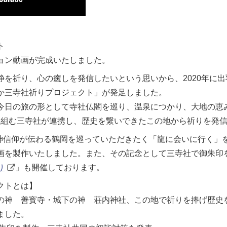
ト
ョン動画が完成いたしました。
静を祈り、心の癒しを発信したいという思いから、2020年に
か三寺社祈りプロジェクト」が発足しました。
今日の旅の形として寺社仏閣を巡り、温泉につかり、大地の恵
取り組む三寺社が連携し、歴史を繋いできたこの地から祈りを発
。龍神信仰が伝わる鶴岡を巡っていただきたく「龍に会いに行く」
画を製作いたしました。また、その記念として三寺社で御朱印
り
」も開催しております。
クトとは】
の神 善寳寺・城下の神 荘内神社、この地で祈りを捧げ歴史
ました。