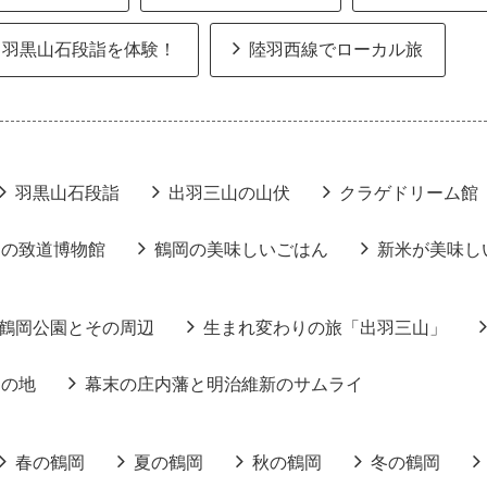
羽黒山石段詣を体験！
陸羽西線でローカル旅
羽黒山石段詣
出羽三山の山伏
クラゲドリーム館
りの致道博物館
鶴岡の美味しいごはん
新米が美味し
鶴岡公園とその周辺
生まれ変わりの旅「出羽三山」
りの地
幕末の庄内藩と明治維新のサムライ
春の鶴岡
夏の鶴岡
秋の鶴岡
冬の鶴岡