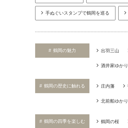
手ぬぐいスタンプで鶴岡を巡る
#
鶴岡の魅力
出羽三山
酒井家ゆか
#
鶴岡の歴史に触れる
庄内藩
北前船ゆか
#
鶴岡の四季を楽しむ
鶴岡の桜