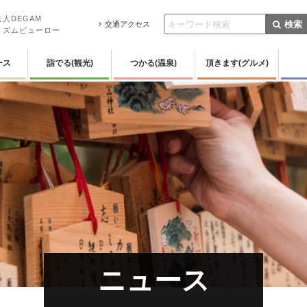
人DEGAM
検索
交通アクセス
リズムビューロー
ース
詣でる(観光)
つかる(温泉)
頂きます(グルメ)
ニュース