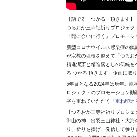
【詣でる つかる 頂きます】
つるおか三寺社祈りプロジェク
「龍に会いに行く」プロモーシ
新型コロナウイルス感染症の鎮
が宗教の垣根を越えて「つるお
精進潔斎と精進落としの伝統を
る つかる 頂きます」企画に
5年目となる2024年は辰年
ロジェクトのプロモーション動
字を重ねていただく「
重ね印巡
【つるおか三寺社祈りプロジェ
御山の神 出羽三山神社・大海
り、祈りを捧げ、発信して参り