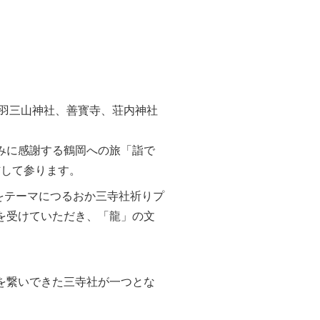
出羽三山神社、善寳寺、荘内神社
みに感謝する鶴岡への旅「詣で
信して参ります。
をテーマにつるおか三寺社祈りプ
を受けていただき、「龍」の文
を繋いできた三寺社が一つとな