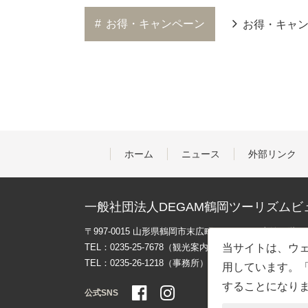
#
お得・キャンペーン
お得・キャ
ホーム
ニュース
外部リンク
一般社団法人DEGAM鶴岡ツーリズムビ
〒997-0015 山形県鶴岡市末広町３-１マリカ東館２階
TEL：0235-25-7678（観光案内）
当サイトは、ウェ
TEL：0235-26-1218（事務所）
用しています。「
することになり
公式SNS