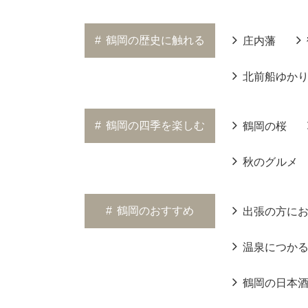
#
鶴岡の歴史に触れる
庄内藩
北前船ゆか
#
鶴岡の四季を楽しむ
鶴岡の桜
秋のグルメ
#
鶴岡のおすすめ
出張の方に
温泉につか
鶴岡の日本