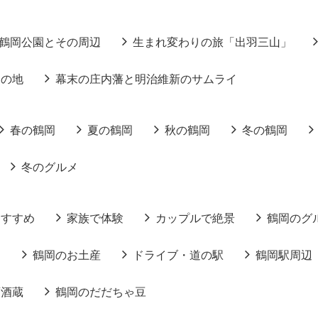
鶴岡公園とその周辺
生まれ変わりの旅「出羽三山」
りの地
幕末の庄内藩と明治維新のサムライ
春の鶴岡
夏の鶴岡
秋の鶴岡
冬の鶴岡
冬のグルメ
おすすめ
家族で体験
カップルで絶景
鶴岡のグ
る
鶴岡のお土産
ドライブ・道の駅
鶴岡駅周辺
酒酒蔵
鶴岡のだだちゃ豆