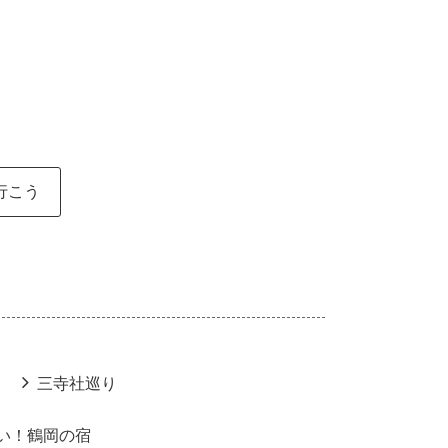
行こう
三寺社巡り
い！鶴岡の宿