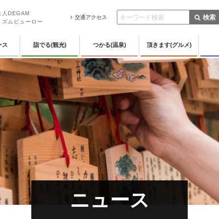
人DEGAM
検索
交通アクセス
リズムビューロー
ース
詣でる(観光)
つかる(温泉)
頂きます(グルメ)
ニュース