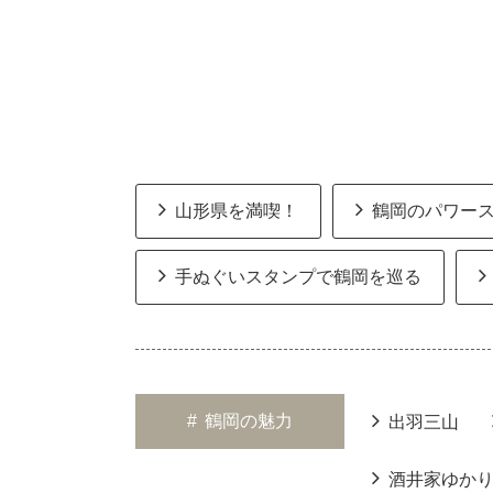
山形県を満喫！
鶴岡のパワー
手ぬぐいスタンプで鶴岡を巡る
#
鶴岡の魅力
出羽三山
酒井家ゆか