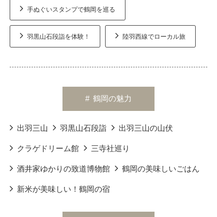
手ぬぐいスタンプで鶴岡を巡る
羽黒山石段詣を体験！
陸羽西線でローカル旅
#
鶴岡の魅力
出羽三山
羽黒山石段詣
出羽三山の山伏
クラゲドリーム館
三寺社巡り
酒井家ゆかりの致道博物館
鶴岡の美味しいごはん
新米が美味しい！鶴岡の宿