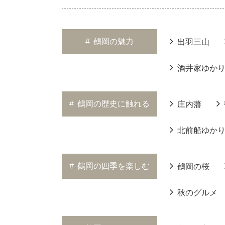
#
鶴岡の魅力
出羽三山
酒井家ゆか
#
鶴岡の歴史に触れる
庄内藩
北前船ゆか
#
鶴岡の四季を楽しむ
鶴岡の桜
秋のグルメ