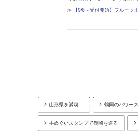
≫
【9/8～受付開始】フルー
山形県を満喫！
鶴岡のパワー
手ぬぐいスタンプで鶴岡を巡る