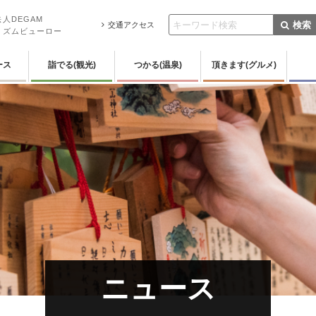
人DEGAM
検索
交通アクセス
リズムビューロー
ース
詣でる(観光)
つかる(温泉)
頂きます(グルメ)
ニュース